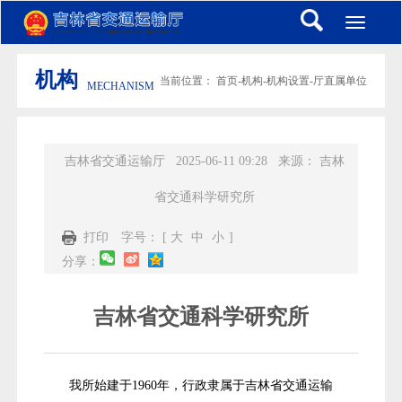
Toggle
navigati
机构
当前位置：
首页
-
机构
-
机构设置
-
厅直属单位
MECHANISM
吉林省交通运输厅
2025-06-11 09:28
来源：
吉林
省交通科学研究所
打印
字号： [
大
中
小
]
分享：
吉林省交通科学研究所
我所始建于1960年，行政隶属于吉林省交通运输