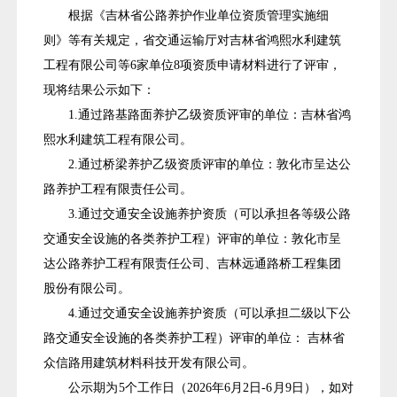
根据《吉林省公路养护作业单位资质管理实施细
则
》等有关规定，省交通运输厅对吉林省鸿熙水利建筑
工程有限公
司等
6
家单位
8
项资质申请材料进行了评审，
现将结果公示
如下：
1.通过路基路面养护乙级资质评审的单位：
吉林省鸿
熙
水利建筑工程有限公司。
2.通过桥梁养护乙级资质评审的单位：敦化市呈达公
路
养护工程有限责任公司。
3.通过交通安全设施养护资质（
可以承担各等级公路
交
通安全设施的各类养护工程）评审的单位：敦
化市呈
达公路
养护工程有限责任公司、吉林远通路桥工程集
团
股份有限公
司。
4.通过交通安全设施养护资质（
可以承担二级以下公
路
交通安全设施的各类养护工程）评审的单位：
吉林省
众信路用建筑材料科技开发有限公司。
公示期为
5
个工作
日（
2026
年
6
月
2日-6
月
9日
），
如对