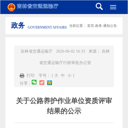
Toggle
navigati
政务
当前位置：
首页
-
政务
-
通知公告
GOVERNMENT AFFAIRS
吉林省交通运输厅
2026-06-02 16:33
来源：
吉林
省交通运输厅行政审批办公室
打印
字号： [
大
中
小
]
分享：
关于公路养护作业单位资质评审
结果的公示