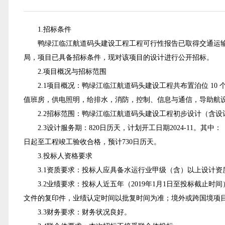
1.招标条件
鸭绿江临江航道码头建设工程工程可行性报告
已取得
交通运
局
，项目已具备招标条件，现对该项目的
设计
进行公开招标。
2.项目概况与招标范围
2.1项目概况：
鸭绿江临江航道码头建设工程共布置泊位 10 
值班房
，
供电照明
，
给排水
，
消防
，
控制
、信息与通信，导助航
2.2招标范围：鸭绿江临江航道码头建设工程初步设计
（含设
2.3设计服务期：820日历天，计划开工日期2024-11
日起至工程竣工验收合格，预计730日历天。
3.投标人资格要求
3.1资质要求：投标人应具备水运行业甲级（含）以上设计资
3.2业绩要求：投标人近五年（2019年1月1日至投标截止
文件的复印件，业绩认定时间以批复时间为准；境外或跨国境项
3
.3
财务要求：财务状况良好。