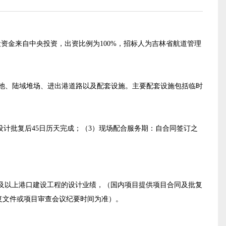
设资金来自
中央投资
，出资比例为
100%
，招标人为
吉林省航道管理
相应的港池、陆域堆场、进出港道路以及配套设施。主要配套设施包括临时
初步设计批复后45日历天完成；（3）现场配合服务期：自合同签订之
万元及以上港口建设工程的设计业绩，
（国内项目提供项目合同及批复
复文件或项目审查会议纪要时间为准）
。