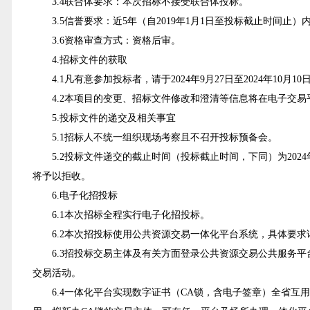
3.
4
联合体要求：本次招标不接受联合体投标。
3.
5
信誉要求：近5年（自2019年1月1日至投标截止时间
3.
6
资格审查方式：资格后审。
4.招标文件的获取
4
.1凡有意参加投标者，请于202
4
年9月27日至202
4
年10月10
4
.2本项目的变更、招标文件修改和澄清等信息将在电子交
5.投标文件的递交及相关事宜
5
.1招标人不统一组织现场考察且不召开投标预备会。
5
.2投标文件递交的截止时间（投标截止时间，下同）为202
4
将予以拒收。
6.
电子化招投标
6
.1本次招标全程实行电子化招投标。
6
.2本次招投标使用公共资源交易一体化平台系统，具体要求
6
.3招投标交易主体及有关方面登录公共资源交易公共服务平台（https://www
交易活动。
6
.4一体化平台实现数字证书（CA锁，含电子签章）全省互