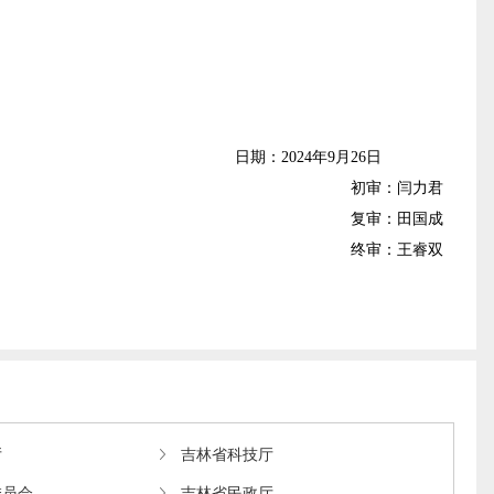
日期：202
4
年9月26日
初审：闫力君
复审：田国成
终审：王睿双
厅
吉林省科技厅
委员会
吉林省民政厅