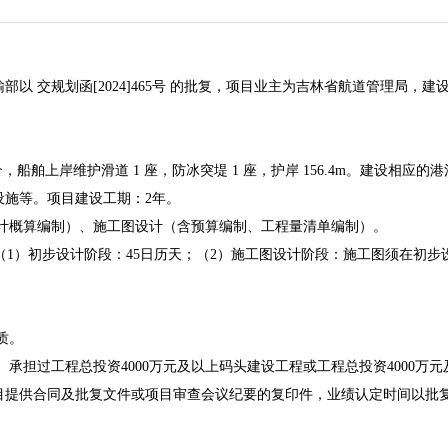
输部
以
交规划函[2024]465号
的批复，项目业主为
吉林省航道管理局
，建
个，船舶上岸维护滑道 1 座，防冰突堤 1 座，护岸 156.4m。建设
设施
等。
项目建设工期：2年。
计概算编制）、施工图设计（含预算编制、工程量清单编制）。
。其中：（1）初步设计阶段：45日历天；（2）施工图设计阶段：施工图须在
质。
时间）承担过工程总投资4000万元及以上码头建设工程或工程总投资4000
目提供合同及批复文件或项目审查会议纪要的复印件，业绩认定时间以批