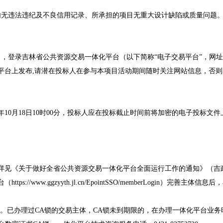
止）内无违法违纪及不良信用记录、所承担的项目无重大设计缺陷或质量问题
日，登录吉林省公共资源交易一体化平台（以下简称“电子交易平台”，网址：https://w
易平台上发布,请潜在投标人在参与本项目活动期间随时关注网站信息，否
年10月18日
10
时
0
0分，投标人应在投标截止时间前将加密的电子投标文件
详见《关于做好全省公共资源交易一体化平台全面运行工作的通知》（吉政数
.ggzyyth.jl.cn/EpointSSO/memberLogin）完善主体信息后，再登录一
用。已办理过CA锁的交易主体，CA锁未到期限的，在办理一体化平台业