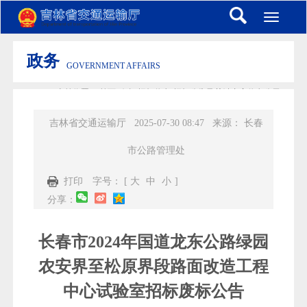
Toggle
navigati
政务
GOVERNMENT AFFAIRS
当前位置：
首页
-
政务
-
招标信息
-
招标公告及关键内容信息公示
吉林省交通运输厅
2025-07-30 08:47
来源：
长春
市公路管理处
打印
字号： [
大
中
小
]
分享：
长春市2024年国道龙东公路绿园
农安界至松原界段路面改造工程
中心试验室招标废标公告