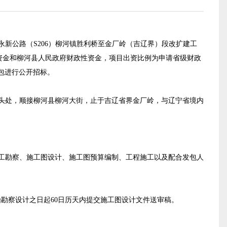
永新公路（S206）柳河镇胜利桥至金厂岭（吉辽界）段改扩建工
资金和柳河县人民政府财政性资金
，项目出资比例为
申请省级财政
包
进行公开招标。
头处
，顺接柳河县柳河大街，止于吉辽省界金厂岭，与辽宁省境内
。
施工勘察、施工图设计、施工图预算编制、工程施工以及配合发包人
勘察设计之日起6
0
日历天内提交施工图设计文件送审稿。