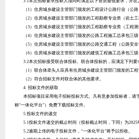
3.1本次招标要求投标人须
同时满足以下
资质
最低要求
，
并
在
（1）住房城乡建设主管部门颁发的工程设计公路行业（公路
（2）住房城乡建设主管部门颁发的工程勘察专业类（岩土工
（3）住房城乡建设主管部门颁发的工程勘察专业类（工程测
（4）住房城乡建设主管部门颁发的公路工程施工总承包三级
（
5
）住房城乡建设主管部门颁发的公路交通工程（公路安全
（6）住房城乡建设主管部门颁发的建筑工程施工总承包三级
3.2本
次招标
接受联合体投标。
联合体投标的，应满足下列要
（1）联合体牵头人应具有住房城乡建设主管部门颁发的工
（
2
）符合招标文件对联合体的其他要求。
4. 招标文件的获取
本招标项目采用电子招标投标方式。
凡有意参加投标者，请
称“一体化平台”）免费下载招标文件。
5.投标文件的递交
5.1
投标文件递交的截止时间（投标截止时间，下同）为
202
5.2
逾期上传的电子投标文件，“一体化平台”将予以拒收。