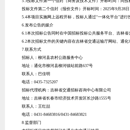
5
.3投标文件第一个信封（商务及技术文件）开标时间：同
投标文件第二个信封（报价文件）开标时间：2025年
9
月
28
日
5
.4本项目实施网上远程开标，投标人通过“一体化平台”进
6.发布公告的媒介
6
.1
本次招标公告同时在中国招标投标公共服务平台、吉林省
6.2本次招标文件的关键内容在
吉林省交通运输厅网站、通化
7
.联系方式
招标人：柳河县农村公路服务中心
地址：通化市柳河县柳河镇站前路637号
联系人：巴佳明
电话：0435-7325207
招标代理机构：吉林省交通招标咨询中心有限公司
地址：吉林省长春市经济技术开发区长沙路1555号
联系人：王红喆
电话：0431-84683816/0431-84683821
8.
监督部门