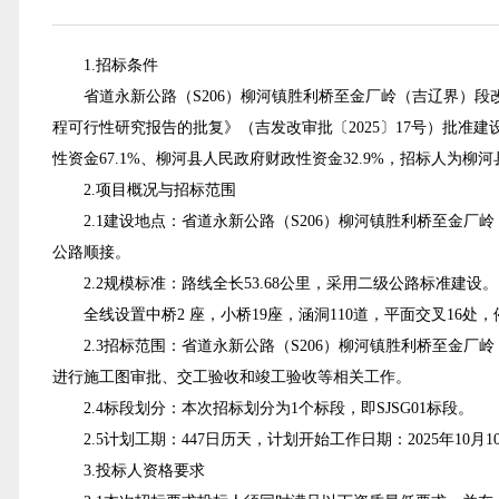
1.招标条件
省道永新公路（S206）柳河镇胜利桥至金厂岭（吉辽界）段
程可行性研究报告的批复》（吉发改审批〔2025〕17号）
批准建
性资金
67.1
%、柳河县人民政府财政性资金
32
.9%
，招标人为
柳河
2.项目概况与招标范围
2.1
建设地点
：省道永新公路（
S206）柳河镇胜利桥至金厂
公路顺接。
2.2
规模
标准
：
路线全长
53.68公里，采用二级公路标准建设。
全线设置中桥
2 座，小桥19座，涵洞110道，平面交叉16
2.3
招标范围：
省道永新公路（S206）柳河镇胜利桥至金
进行施工图审批、交工验收和竣工验收等相关工作。
2.4标段划分：本次招标划分为1个标段，即SJSG
01
标段。
2.5
计划工期：447
日历天，计划开始工作日期：
2025
年
10
月
1
3.投标人资格要求