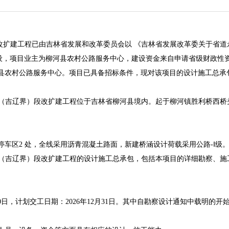
改扩建工程
已由
吉林省发展和改革委员会
以
《吉林省发展改革委关于省道
设，项目业主为
柳河县农村公路服务中心
，建设资金来自
申请省级财政性
县农村公路服务中心
。项目已具备招标条件，现对该项目的
设计
施工
总承
岭（吉辽界）段改扩建工程
位于吉林省柳河县境内。起于柳河镇胜利桥西桥
处，停车区2 处，全线采用沥青混凝土路面，新建桥涵设计荷载采用公路-Ⅰ级
厂岭（吉辽界）段改扩建工程的设计施工总承包，包括本项目的详细勘察、
0
日，计划交工日期：
2026
年
12
月
31
日。其中自勘察设计通知中载明的开始