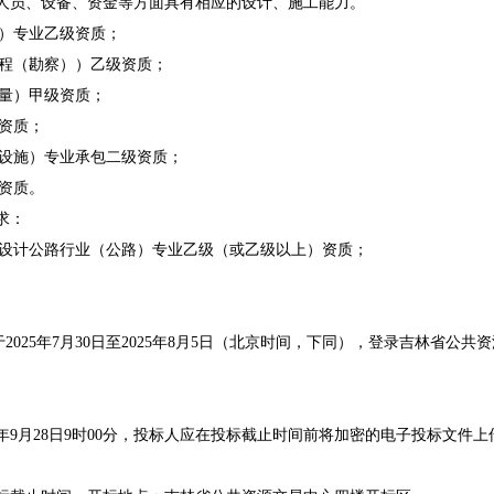
人员、设备、资金等方面具有相应的
设计、
施工能力。
）专业乙级资质；
程（勘察））乙级资质；
量）甲级资质；
资质；
设施）专业承包二级资质；
资质。
求：
程设计公路行业（公路）专业乙级（或乙级以上）资质；
于
20
25年7月30日至
20
25年8月5日（北京时间，下同），
登录吉林省公共资源交易一
5年
9
月
28
日
9
时
00
分，投标人应在投标截止时间前将加密的电子投标文件上传