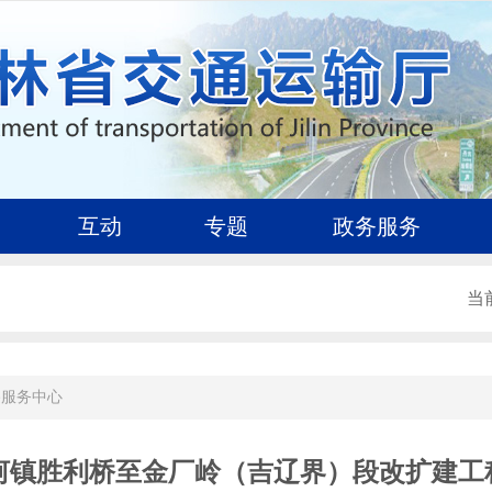
互动
专题
政务服务
当
路服务中心
柳河镇胜利桥至金厂岭（吉辽界）段改扩建