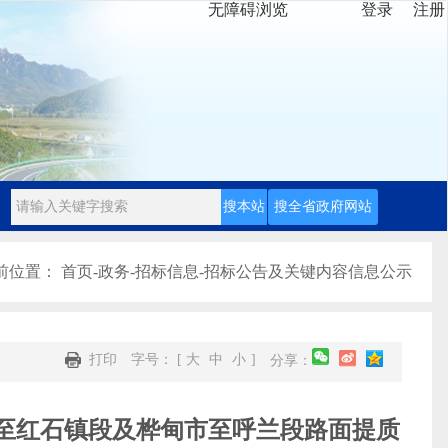
无障碍浏览
登录
注册
前位置：
首页
-
政务
-
招标信息
-
招标公告及关键内容信息公示
打印
字号： [
大
中
小
]
分享：
镇至红石镇段及桦甸市至呼兰段路面提质