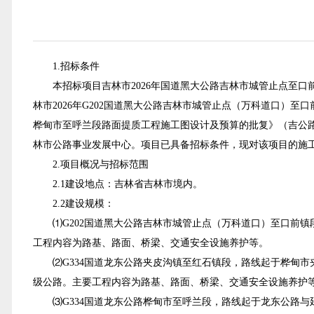
1.招标条件
本招标项目
吉林市2026年国道黑大公路吉林市城管止点至
林市2026年G202国道黑大公路吉林市城管止点（万科道口）
桦甸市至呼兰段路面提质工程施工图设计及预算的批复
》（
吉公
林市公路事业发展中心
。项目已具备招标条件，现对该项目的施
2.项目概况与招标范围
2.1建设地点：
吉林省吉林市
境内。
2.2建设规模：
⑴
G202国道黑大公路吉林市城管止点（万科道口）至口前镇
工程内容为
路基、路面、桥梁、交通安全设施养护等
。
⑵
G334国道龙东公路夹皮沟
镇
至红石
镇
段，
路线起于
桦甸市
级公路
。
主要工程内容为
路基、路面、桥梁、交通安全设施养护
⑶
G334国道龙东公路桦甸市至呼兰段，
路线起于龙东公路与