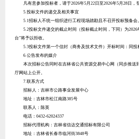
凡有意参加投标者，请于202
6
年
5
月
22
日至202
6
年
5
月
28
日，
5.投标文件的递交及相关事宜
5.1招标人不统一组织进行工程现场踏勘且不召开投标预备会
5.2投标文件递交的截止时间（投标截止时间，下同）为202
6
台
”
将予以拒收。
5
.3投标文件第一个信封（商务及技术文件）开标时间：同投
6.公告发布的媒介
本次招标公告同时在吉林省公共资源交易中心网（同步推送
厅网站上公开。
7.联系方式
招标人：吉林市公路事业发展中心
地址：吉林市松江南路385号
联系人：陈英
电话：0432-62024337
招标代理机构：吉林省信达交通招标有限公司
地址：吉林省长春市临河街3848号