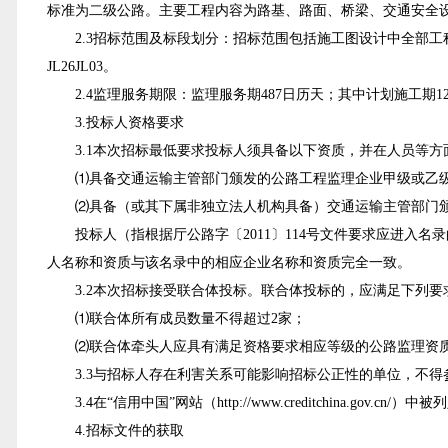
标准为二级公路
。
主要工程内容为
路基、路面、桥梁、交通安全
2.
3
招标范围及标段划分：招标范围包括施工图设计
中
全部
工
JL26JL03
。
2.
4
监理服务期限：监理服务期
487
日历天；其中计划施工期
1
3.投标人资格要求
3.1本次招标最低要求投标人须具备以下资质，并在人员等
⑴
具备交通运输主管部门
颁发
的公路工程监理企业甲级或乙
⑵
具备（或其下属非独立法人机构具备）交通运输主管部门
投标人（指根据厅公路字〔2011〕114号文件要求应进入名录的监理
人名称和资质与该名录中的相应企业名称和资质完全一致。
3.2
本次招标接受联合体投标。联合体投标的，应满足下列要
⑴
联合体所有成员数量不得超过2家；
⑵
联合体牵头人应具有
满足资格要求相应等级的公路
监理资
3.3
与招标人存在利害关系可能影响招标公正性的单位，不得
3.4
在“信用中国”网站（
http://www.creditchina.gov.cn/
）中被列
4.招标文件的获取