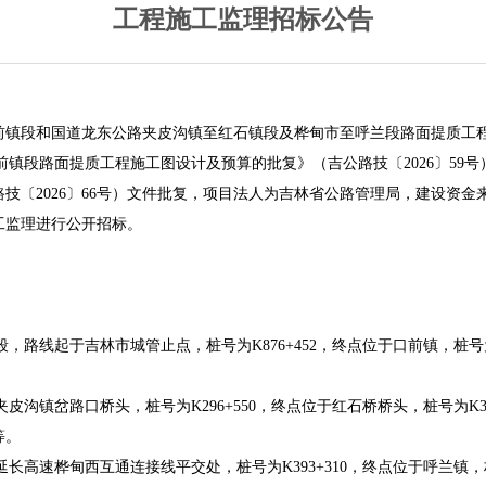
工程施工监理招标公告
口前镇段和国道龙东公路夹皮沟镇至红石镇段及桦甸市至呼兰段路面提质工
至口前镇段路面提质工程施工图设计及预算的批复
》（
吉公路技
〔
202
6
〕
59
号
路技
〔
202
6
〕
66
号
）
文件
批复
，项目法人为吉林省公路管理局，建设资金
工监理进行公开招标。
段，
路线起于
吉林市城管止点，桩号为
K876+452
，终点位于口前镇，桩号
夹皮沟镇岔路口桥头
，桩号为K296+550，
终点位于红石桥桥头，桩号为
K
等
。
延长高速桦甸西互通连接线平交处
，桩号为K393+310，
终点位于呼兰镇，