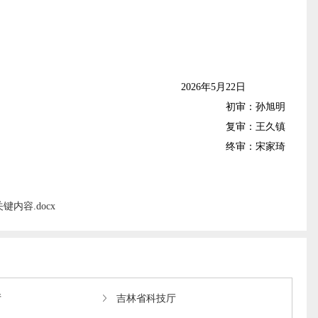
202
6
年
5
月
22
日
初审：孙旭明
复审：王久镇
终审：宋家琦
容.docx
厅
吉林省科技厅