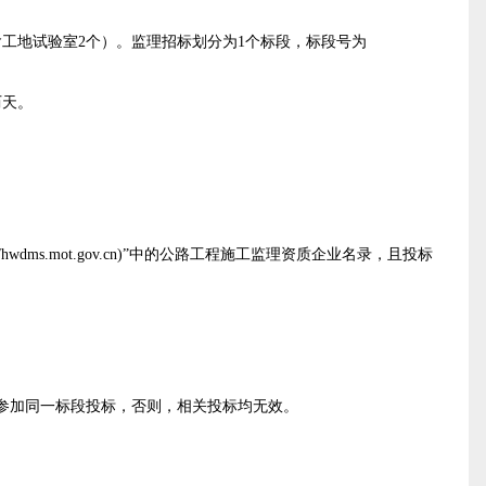
含工地试验室
2个
）。监理招标划分为1个标段，标段
号
为
历天。
mot.gov.cn
)”
中的公路工程施工监理资质企业名录，且投标
参加同一标段投标，否则，相关投标均无效。