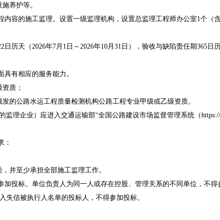
设施养护等
。
程
内容的施工监理。设置一级监理机构，设置总监理工程师办公室1个（
22
日历天（2026年
7
月
1
日～2026年10月31日），验收与缺陷责任期365日
方面具有相应的服务能力。
级资质；
颁发
的公路
水运
工程质量检测机构
公路工程专业
甲级或乙级资质。
企业）应进入交通运输部“全国公路建设市场监督管理系统（https://hwdms.
求：
质
，并至少承担全部施工监理工作。
参加投标。单位负责人为同一人或存在控股、管理关系的不同单位，不得
入失信被执行人名单的投标人，不得参加投标。