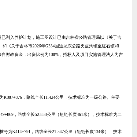
程
已列入养护计划，施工图设计已由吉林省公路管理局
以
《
关于吉
）
和
《
关于吉林市2026年G334国道龙东公路夹皮沟镇至红石镇和
来自
财政
资金
，出资比例为100%
，
招标人及
项目实施
管理法人
为吉
为
K887+876
，路线全长
11.424公里，技术标准为一级公路
。
主要
349+869，路线全长
52.858公里（短链长度461米），技术标准为二
桩号为K414+
791
，路线全长21.347
公里
（
短链长度134米
），
技术