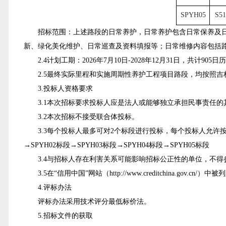
SPYH05
S5
招标范围：上述路段的日常养护，日常养护包含日常保养及
新、绿化美化维护、日常巡查及资料填报等；日常维修内容包括
2.4计划工期：2026年7月10日-2028年12月31日，共计905日
2.5最终实际里程和实施周期性养护工程项目路段，均按照
3.投标人资格要求
3.1
本次招标要求投标人应是法人或能够独立承担民事责任的
3.2
本次招标不接受联合体投标。
3.3
每个投标人
最多
可对2个标段进行投标，每个投标人允许
→SPYH02标段→SPYH03标段→SPYH04标段→SPYH05标段
3.4与招标人存在利害关系可能影响招标公正性的单位，不
3.5在“信用中国”网
站（
http://www.creditchina.gov.cn/
）中被列
4.评标办法
评标办法采用技术评分最低标价法。
5.招标文件的获取