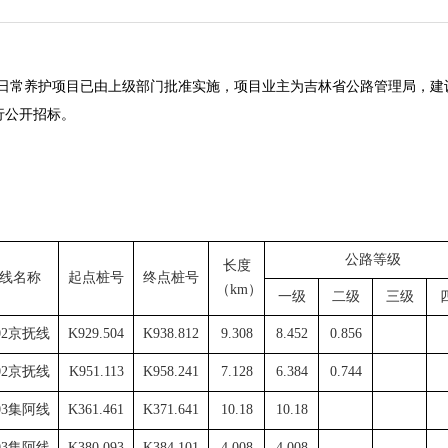
公路日常养护项目已由上级部门批准实施，
项目业主为吉林省公路管理局
，建
行公开招标。
公路等级
长度
线名称
起点桩号
终点桩号
（
km）
一级
二级
三级
02京抚线
K929.504
K938.812
9.308
8.452
0.856
02京抚线
K951.113
K958.241
7.128
6.384
0.744
03集阿线
K361.461
K371.641
10.18
10.18
03集阿线
K380.093
K384.101
4.008
4.008