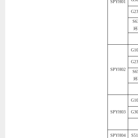
SPYH01
G2
S6
环
G1
G2
SPYH02
S6
环
G1
SPYH03
G3
SPYH04
S5