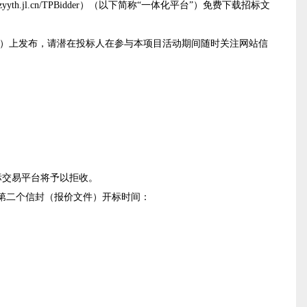
th.jl.cn/TPBidder）（以下简称“一体化平台”）免费下载招标文
mberLogin）上发布，请潜在投标人在参与本项目活动期间随时关注网站信
标交易平台将予以拒收。
第二个信封（报价文件）开标时间：