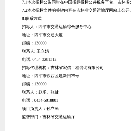
7
.1
本次招标公告同时在
中国招标投标公共服务平台、
吉林省
7.2本次招标文件的关键内容在
吉林省交通运输厅网站
上公开
8
.
联系方式
招标人
：
四平市交通运输综合服务中心
地址
：
四平市交通大厦
邮编
：
136000
联系人: 王立娟
电话:
0434-3281312
招标代理机构
：
吉林省宏信工程咨询有限公司
地址：
四平市铁西区建新街25号
邮编
：
136000
联系人：
赵乐、张健
电话
：0434-5018801
项目负责人：孙立民
监督部门：
吉林省交通运输厅