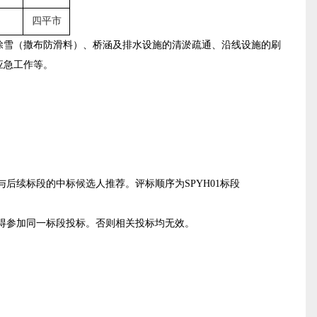
四平市
除雪（撒布防滑料）、桥涵及排水设施的清淤疏通、沿线设施的刷
应急工作等。
与后续标段的中标候选人推荐
。评标顺序为SPYH01标段
不得参加同一标段投标。否则相关投标均无效。