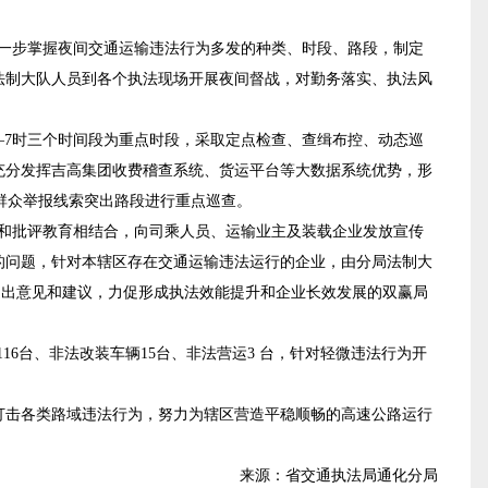
一步掌握夜间交通运输违法行为多发的种类、时段、路段，制定
法制大队人员到各个执法现场开展夜间督战，对勤务落实、执法风
时—7时三个时间段为重点时段，采取定点检查、查缉布控、动态巡
充分发挥吉高集团收费稽查系统、货运平台等大数据系统优势，形
和群众举报线索突出路段进行重点巡查。
和批评教育相结合，向司乘人员、运输业主及装载企业发放宣传
的问题，针对本辖区存在交通运输违法运行的企业，由分局法制大
提出意见和建议，力促形成执法效能提升和企业长效发展的双赢局
16台、非法改装车辆15台、非法营运3 台，针对轻微违法行为开
击各类路域违法行为，努力为辖区营造平稳顺畅的高速公路运行
来源：省交通执法局通化分局