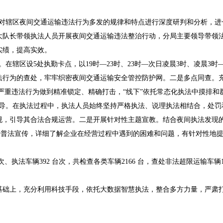
对辖区夜间交通运输违法行为多发的规律和特点进行深度研判和分析，进
大队长带领执法人员开展夜间交通运输违法整治行动，分局主要领导带领
实绩，提高实效。
辖区设5处执勤卡点，以19时—23时、23时—次日凌晨3时、凌晨3
法行为的查处，牢牢织密夜间交通运输安全管控防护网。二是多点同查。
等严重违法行为做到精准锁定、精确打击，“线下”依托常态化执法中摸排
导。在执法过程中，执法人员始终坚持严格执法、说理执法相结合，处罚
规，引导其合法合规运营。二是开展针对性主题宣教。结合夜间执法发现
进行普法宣传，详细了解企业在经营过程中遇到的困难和问题，有针对性地
执法车辆392 台次，共检查各类车辆2166 台，查处非法超限运输车辆1
上，充分利用科技手段，依托大数据智慧执法，整合多方力量，严肃打