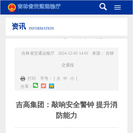
Toggle
navigati
资讯
INFORMATION
当前位置：
首页
-
资讯
-
吉林交通报
-
本期一版
吉林省交通运输厅
2024-12-05 14:01
来源：
吉林
交通报
打印
字号： [
大
中
小
]
分享：
吉高集团：敲响安全警钟 提升消
防能力