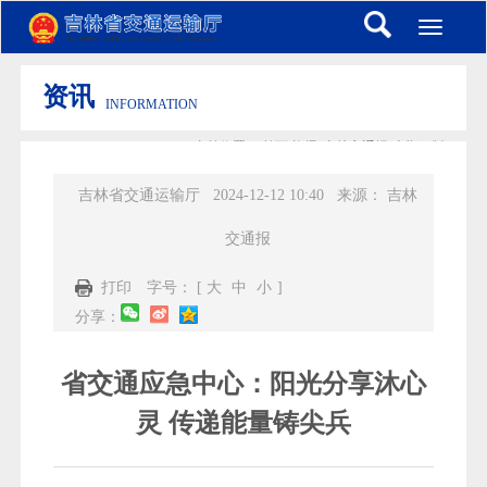
Toggle
navigati
资讯
INFORMATION
当前位置：
首页
-
资讯
-
吉林交通报
-
本期一版
吉林省交通运输厅
2024-12-12 10:40
来源：
吉林
交通报
打印
字号： [
大
中
小
]
分享：
省交通应急中心：阳光分享沐心
灵 传递能量铸尖兵