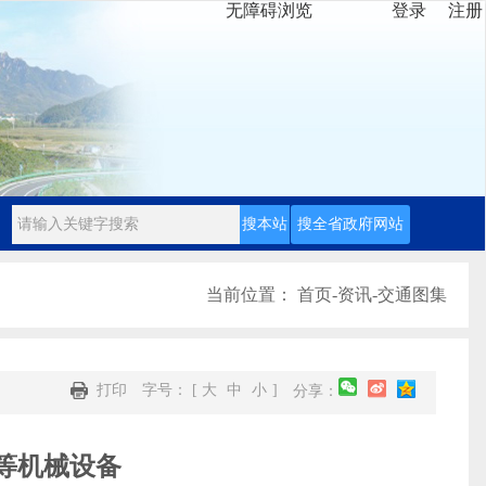
无障碍浏览
登录
注册
当前位置：
首页
-
资讯
-
交通图集
打印
字号： [
大
中
小
]
分享：
等机械设备